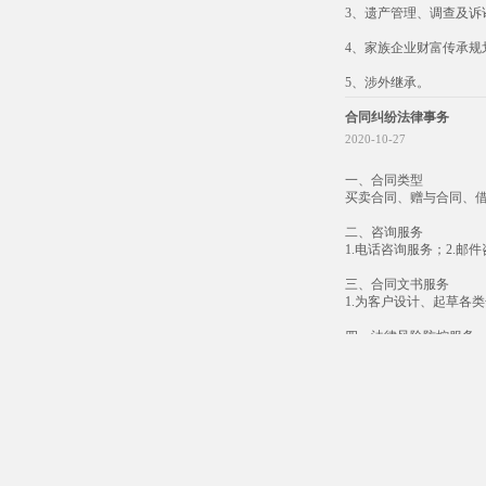
3、遗产管理、调查及诉
4、家族企业财富传承规
5、涉外继承。
合同纠纷法律事务
2020-10-27
一、合同类型
买卖合同、赠与合同、
二、咨询服务
1.电话咨询服务；2.邮
三、合同文书服务
1.为客户设计、起草各
四、法律风险防控服务
1.协助公司建立健全合
五、诉讼服务
1.接受顾问单位的委托
生的商事调解等提供法
六、其他非诉法律服务
1.尽职调查；2.资信调