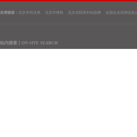
（2）协助顾问单位草
合同等。
友情链接：
北京市司法局 北京市律协 北京法院审判信息网 全国企业信用信息
（3）参与顾问单位涉
（4）就顾问单位已经
（5）协助顾问单位建
站内搜索丨ON-SITE SEARCH
（6）协助顾问单位进行
（7）应顾问单位要求
搜索
（8）协助顾问单位建
（9）代理顾问单位完成
（10）代理顾问单位的
（二）、日常法律咨询
（1）对于顾问单位的
务，或者负责律师以前
析、讨论，行成书面的
（2）对于日常法律咨
（3）对日常法律咨询