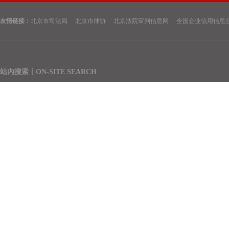
（3）提供版权协议类法
（4）协助顾问单位建立
友情链接：
北京市司法局 北京市律协 北京法院审判信息网 全国企业信用信息
（5）制定适合顾问单
（6）根据顾问单位的
（八）、诉讼和重大项
站内搜索丨ON-SITE SEARCH
（1）对顾问单位经营过
（2）对顾问单位经营
搜索
（3）代理顾问单位进行
（4）其他顾问单位在
行性论证、法律方案设
（九）、工作方式
为了更好的为顾问单位
（1）根据企业的实际
版权工作事务、往来合
（2）对于重大或紧急