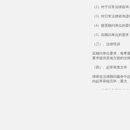
（2）对于日常法律咨
（3）对日常法律咨询
（4）接受顾问单位的委
（5）应顾问单位的需
（三）、法律培训
应顾问单位要求，每季
要求提供其他方面的法
（四）、起草审查文件
律师在法律顾问服务中
内起草审核完毕；重大
（1）对于非常简单的
（2）对于一般性文件
（3）对于复杂文件，
（4）在起草和审查文
进、优化甚至改变的，